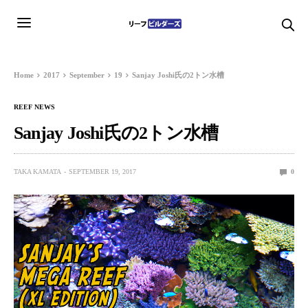
Home
2017
September
19
Sanjay Joshi氏の2トン水槽
REEF NEWS
Sanjay Joshi氏の2トン水槽
TAKA KAMATA
SEPTEMBER 19, 2017
0