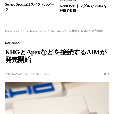
Seneye Spectraはスペクトルメー
Kessil Wifi ドングルでA360Xを
タ
Wifiで制御
Home
2017
September
7
KHGとApexなどを接続するAIMが発売開始
EQUIPMENT
KHGとApexなどを接続するAIMが
発売開始
TAKA KAMATA
SEPTEMBER 7, 2017
0