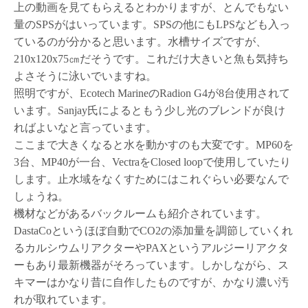
上の動画を見てもらえるとわかりますが、とんでもない
量のSPSがはいっています。SPSの他にもLPSなども入っ
ているのが分かると思います。水槽サイズですが、
210x120x75㎝だそうです。これだけ大きいと魚も気持ち
よさそうに泳いでいますね。
照明ですが、Ecotech MarineのRadion G4が8台使用されて
います。Sanjay氏によるともう少し光のブレンドが良け
ればよいなと言っています。
ここまで大きくなると水を動かすのも大変です。MP60を
3台、MP40が一台、VectraをClosed loopで使用していたり
します。止水域をなくすためにはこれぐらい必要なんで
しょうね。
機材などがあるバックルームも紹介されています。
DastaCoというほぼ自動でCO2の添加量を調節していくれ
るカルシウムリアクターやPAXというアルジーリアクタ
ーもあり最新機器がそろっています。しかしながら、ス
キマーはかなり昔に自作したものですが、かなり濃い汚
れが取れています。