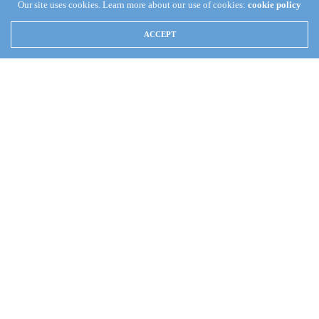
Our site uses cookies. Learn more about our use of cookies:
cookie policy
TAKA KAMATA
AUGUST 31, 2017
0
ACCEPT
先週末にニューオーリンズで開催されたMACNA2017に
て、Apexを発売するNeptuneからカルシウム、マグネシ
ウム、炭酸硬度（dKH）を随時自動測定してくれる