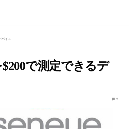
るデバイス
KHを$200で測定できるデ
0