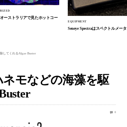
RIZED
Stockオーストラリアで見たホットコー
EQUIPMENT
Seneye Spectraはスペクトルメータ
くれるAlgae Buster
ハネモなどの海藻を駆
uster
0