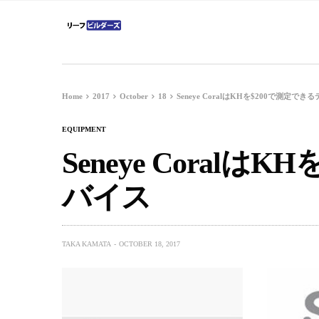
Home
2017
October
18
Seneye CoralはKHを$200で測定でき
EQUIPMENT
Seneye Coralは
バイス
TAKA KAMATA
OCTOBER 18, 2017