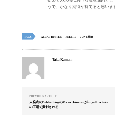
初めての水槽における藻駆除剤とし
うで、かなり期待が持てると思います
TAGS
ALGAE BUSTER
REEFHD
ハネモ駆除
Taka Kamata
PREVIOUS ARTICLE
未発表のBubble KingのMicro SkimmerがRoyal Exclusiv
の工場で撮影される