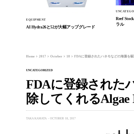
UNCATEGO
Reef 
EQUIPMENT
ラル
AI Hydra26と52が大幅アップグレード
Home
2017
October
18
FDAに登録されたハネモなどの海藻を駆除して
UNCATEGORIZED
FDAに登録された
除してくれるAlgae B
TAKA KAMATA
OCTOBER 18, 2017