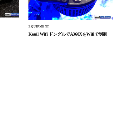
EQUIPMENT
Kessil Wifi ドングルでA360XをWifiで制御