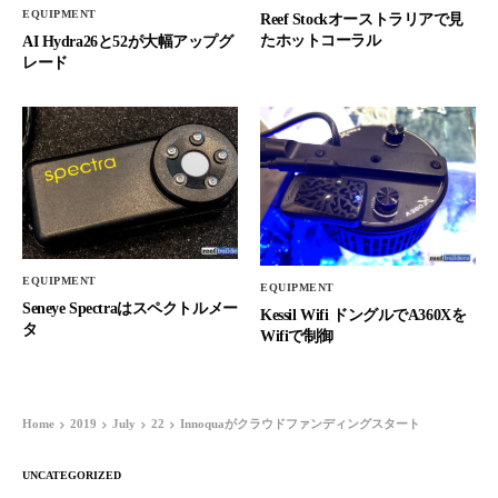
EQUIPMENT
Reef Stockオーストラリアで見
たホットコーラル
AI Hydra26と52が大幅アップグ
レード
EQUIPMENT
EQUIPMENT
Seneye Spectraはスペクトルメー
Kessil Wifi ドングルでA360Xを
タ
Wifiで制御
Home
2019
July
22
Innoquaがクラウドファンディングスタート
UNCATEGORIZED