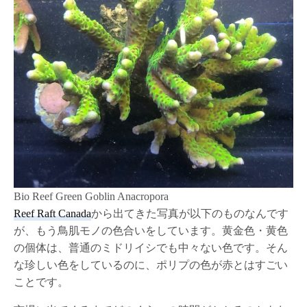
Bio Reef Green Goblin Anacropora
Reef Raft Canada
から出てきた写真が以下のものなんです
が、もう鳥肌モノの色合いをしています。黄金色・黄色
の個体は、普通のミドリイシでも中々ない色です。そん
な珍しい色をしているのに、ポリプの色が赤とはすごい
ことです。