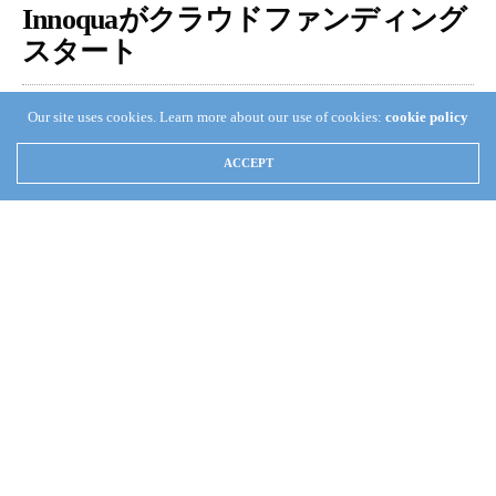
Innoquaがクラウドファンディング
スタート
TAKA KAMATA
JULY 22, 2019
0
Our site uses cookies. Learn more about our use of cookies:
cookie policy
ACCEPT
すでにご存知のかたも多いと思いますが、Innoqua(イノ
カ）というスタートアップカンパニーが日本にありま
す。アクア関連のスタートアップ自体珍しいですが、ア
クアを通して水性生物の研究に役立てようという大きな