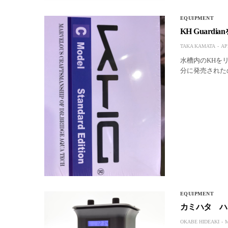
EQUIPMENT
KH Guard
TAKA KAMATA
AP
水槽内のKHをリ
分に発売された
EQUIPMENT
カミハタ ハロ
OKABE HIDEAKI
M