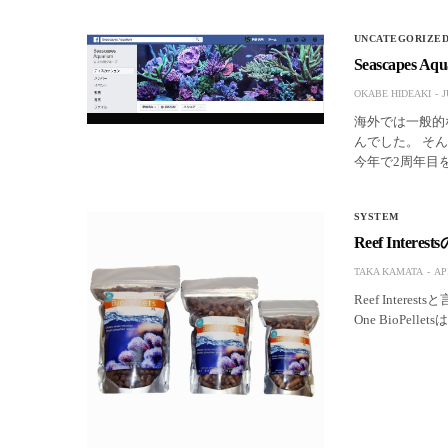
UNCATEGORIZE
Seascapes 
OKABE HIDEAKI
J
海外では一般的
んでした。 そんな日
今年で2周
SYSTEM
Reef Intere
TAKA KAMATA
AP
Reef Inte
One BioPel