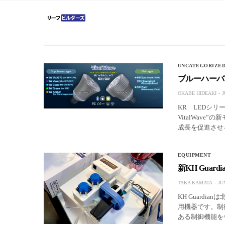
UNCATEGORIZE
ブルーハーバー
OKABE HIDEAKI
J
KR LEDシリ
VitalWav
成長を促進さ
EQUIPMENT
新KH Gua
TAKA KAMATA
JU
KH Guardi
用機器です。制
ある制御機能を