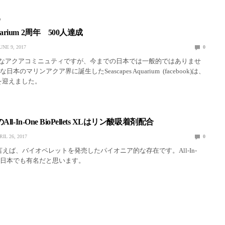
D
Aquarium 2周年 500人達成
UNE 9, 2017
0
なアクアコミニュティですが、今までの日本では一般的ではありませ
本のマリンアクア界に誕生したSeascapes Aquarium (facebook)は、
年目を迎えました。
stsのAll-In-One BioPellets XLはリン酸吸着剤配合
RIL 26, 2017
0
restsと言えば、バイオペレットを発売したパイオニア的な存在です。All-In-
letsは日本でも有名だと思います。