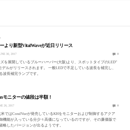
D
より新型VitalWaveが近日リリース
UNE 30, 2017
0
ーズを展開しているブルーハーバー(大阪)より、スポットタイプのLED”
e”の新モデルがリリースされます。 一般LEDで不足している波長を補完し、
せる波長補完ランプです。
rdianモニターの値段は半額！
NE 26, 2017
0
anは北米ではCoralVueが発売しているKHをモニターおよび制御するアクア
御機能が入っている分少々高価になっているのですが、その廉価版で
省略したバージョンが出るようです。