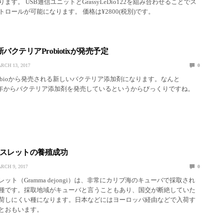
ます。 USB通信ユニットとGrassyLeDio122を組み合わせることでス
ロールが可能になります。 価格は¥2800(税別)です。
から新バクテリアProbiotixが発売予定
RCH 13, 2017
0
はProdibioから発売される新しいバクテリア添加剤になります。なんと
は1998年からバクテリア添加剤を発売しているというからびっくりですね。
スレットの養殖成功
RCH 9, 2017
0
ット（Gramma dejongi）は、非常にカリブ海のキューバで採取され
種です。採取地域がキューバと言うこともあり、国交が断絶していた
荷しにくい種になります。日本などにはヨーロッパ経由などで入荷す
とおもいます。