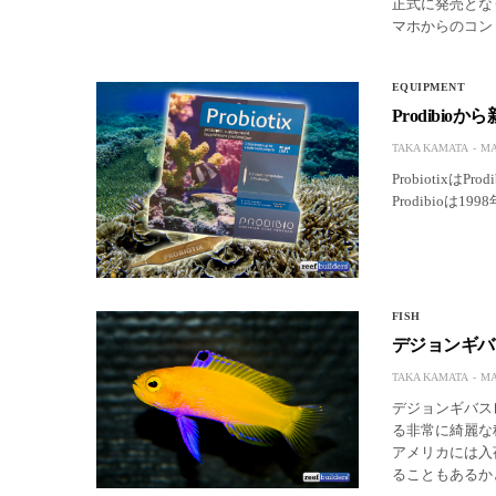
正式に発売となり
マホからのコント
EQUIPMENT
Prodibio
TAKA KAMATA
MA
Probiotix
Prodibio
FISH
デジョンギバ
TAKA KAMATA
MA
デジョンギバスレ
る非常に綺麗な
アメリカには入
ることもあるか