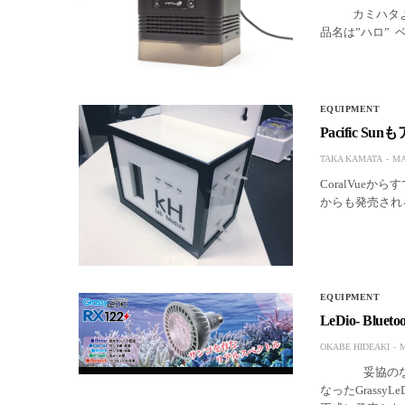
カミハタより4
品名は”ハロ”
EQUIPMENT
Pacific
TAKA KAMATA
MA
CoralVueか
からも発売され
EQUIPMENT
LeDio- Bl
OKABE HIDEAKI
M
妥協のないスペ
なったGrassy