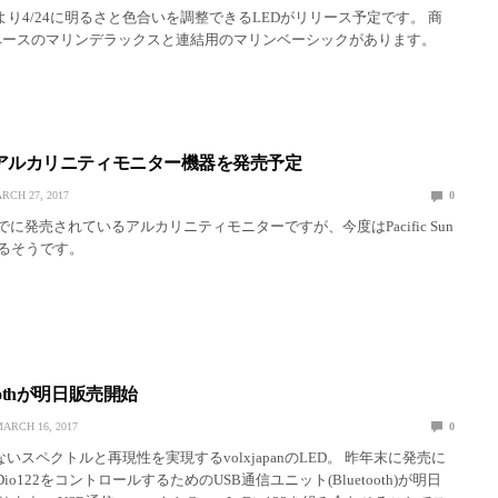
/24に明るさと色合いを調整できるLEDがリリース予定です。 商
 ベースのマリンデラックスと連結用のマリンベーシックがあります。
 Sunもアルカリニティモニター機器を発売予定
RCH 27, 2017
0
らすでに発売されているアルカリニティモニターですが、今度はPacific Sun
るそうです。
uetoothが明日販売開始
ARCH 16, 2017
0
クトルと再現性を実現するvolxjapanのLED。 昨年末に発売に
LeDio122をコントロールするためのUSB通信ユニット(Bluetooth)が明日