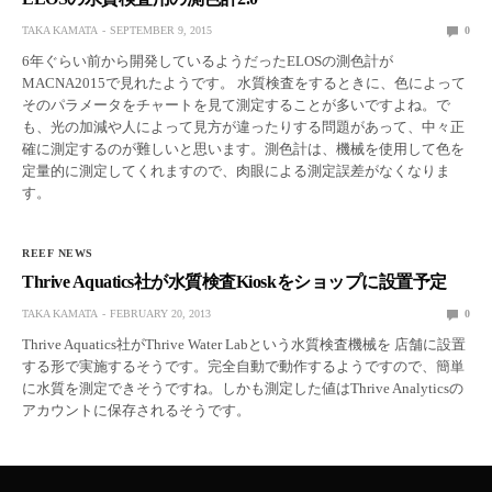
TAKA KAMATA
SEPTEMBER 9, 2015
0
6年ぐらい前から開発しているようだったELOSの測色計が
MACNA2015で見れたようです。 水質検査をするときに、色によって
そのパラメータをチャートを見て測定することが多いですよね。で
も、光の加減や人によって見方が違ったりする問題があって、中々正
確に測定するのが難しいと思います。測色計は、機械を使用して色を
定量的に測定してくれますので、肉眼による測定誤差がなくなりま
す。
REEF NEWS
Thrive Aquatics社が水質検査Kioskをショップに設置予定
TAKA KAMATA
FEBRUARY 20, 2013
0
Thrive Aquatics社がThrive Water Labという水質検査機械を 店舗に設置
する形で実施するそうです。完全自動で動作するようですので、簡単
に水質を測定できそうですね。しかも測定した値はThrive Analyticsの
アカウントに保存されるそうです。