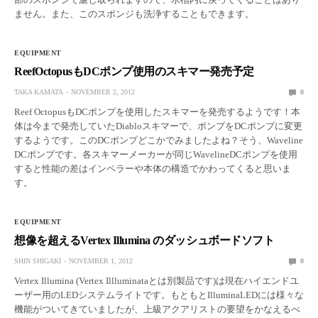
ません。また、このスポンジも洗浄することもできます。
EQUIPMENT
ReefOctopusもDCポンプ使用のスキマー発売予定
TAKA KAMATA
NOVEMBER 2, 2012
0
Reef OctopusもDCポンプを使用したスキマーを発売するようです！本
体は今まで発売していたDiabloスキマーで、ポンプをDCポンプに変更
するようです。このDCポンプどこかでみましたよね？そう、Waveline
DCポンプです。各スキマーメーカーが同じWavelineDCポンプを使用
すると性能の差はインペラーや本体の構造でかわってくると思いま
す。
EQUIPMENT
想像を超えるVertex Illumina のダッシュボードソフト
SHIN SHIGAKI
NOVEMBER 1, 2012
0
Vertex Illumina (Vertex Illluminataとは別製品です)は現在ハイエンドユ
ーザー用のLEDシステムライトです。もともとIlluminaLEDには様々な
機能がついてきていましたが、上級アクアリストの要望をかなえるべ