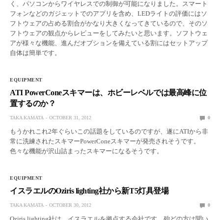
く、パソコンからワイヤレスでの制御が可能になりました。スマート
フォンなどのガジェットでのアプリを含め、LEDライトの評価にはソ
フトウェアの占める割合がかなり大きくなってきているので、そのソ
フトウェアの観点からレビューをしてみたいと思います。ソフトウェ
アが様々な機能、進んだオプションを備えている割にはセットアップ
自体は簡単です。
EQUIPMENT
ATI PowerConeスキマーは、ホビーレベルでは最高峰に位
置するのか？
TAKA KAMATA
OCTOBER 31, 2012
0
もうかれこれ2年ぐらいこの話題をしているのですが、遂にATIから非
常に洗練されたスキマーPowerConeスキマーが発売されそうです。
色々な機能が沢山詰まったスキマーになるそうです。
EQUIPMENT
イスラエルのOziris lighting社から新T5灯具登場
TAKA KAMATA
OCTOBER 30, 2012
0
Oziris lighting社は、イスラエルを拠点する会社です。殆どの方は聞い