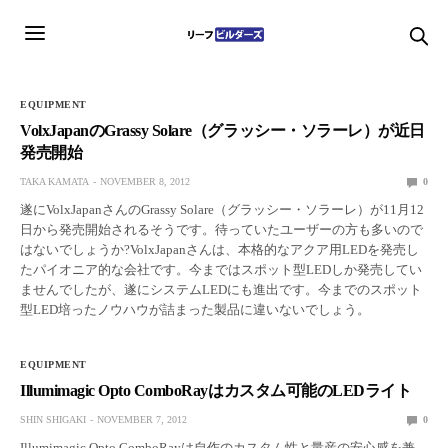
EQUIPMENT
VolxJapanのGrassy Solare（グラッシー・ソラーレ）が近日
発売開始
TAKA KAMATA
NOVEMBER 8, 2012
0
遂にVolxJapanさんのGrassy Solare（グラッシー・ソラーレ）が11月12
日から発売開始されるそうです。待っていたユーザーの方も多いので
はないでしょうか?VolxJapanさんは、本格的なアクア用LEDを発売し
たパイオニア的な会社です。今まではスポット型LEDしか発売してい
ませんでしたが、遂にシステムLEDにも進出です。今までのスポット
型LED培ったノウハウが詰まった製品に違いないでしょう。
EQUIPMENT
Illumimagic Opto ComboRayはカスタム可能のLEDライト
SHIN SHIGAKI
NOVEMBER 7, 2012
0
Illumimagic Opto ComboRayは自作のカスタム性と量産の安心感を兼