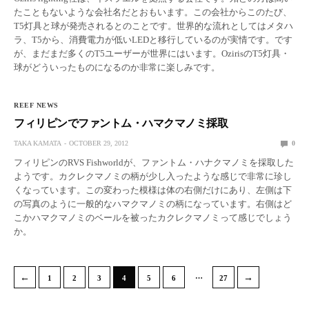
たこともないような会社名だとおもいます。この会社からこのたび、
T5灯具と球が発売されるとのことです。世界的な流れとしてはメタハ
ラ、T5から、消費電力が低いLEDと移行しているのが実情です。です
が、まだまだ多くのT5ユーザーが世界にはいます。OzirisのT5灯具・
球がどういったものになるのか非常に楽しみです。
REEF NEWS
フィリピンでファントム・ハマクマノミ採取
TAKA KAMATA
OCTOBER 29, 2012
0
フィリピンのRVS Fishworldが、ファントム・ハナクマノミを採取した
ようです。カクレクマノミの柄が少し入ったような感じで非常に珍し
くなっています。この変わった模様は体の右側だけにあり、左側は下
の写真のように一般的なハマクマノミの柄になっています。右側はど
こかハマクマノミのベールを被ったカクレクマノミって感じでしょう
か。
…
←
→
1
2
3
4
5
6
27