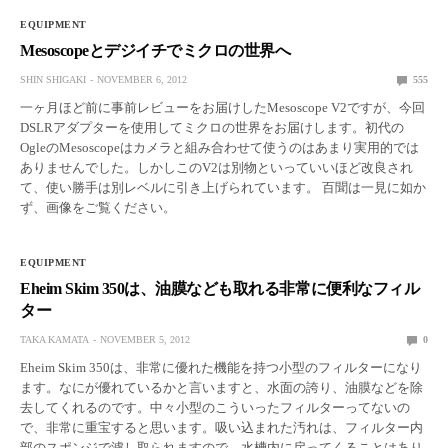
EQUIPMENT
Mesoscopeとデジイチでミクロの世界へ
SHIN SHIGAKI
NOVEMBER 6, 2012
555
一ヶ月ほど前に事前レビューをお届けしたMesoscope V2ですが、今回
DSLRアダプターを使用してミクロの世界をお届けします。初代の
OgleのMesoscopeはカメラと組み合わせて使うのはあまり実用的では
ありませんでした。しかしこのV2は別物といっていいほど改良され
て、使い勝手は別レベルに引き上げられています。 百聞は一見に如か
ず、画像をご覧ください。
EQUIPMENT
Eheim Skim 350は、油膜なども取れる非常に便利なフィル
ター
TAKA KAMATA
NOVEMBER 5, 2012
0
Eheim Skim 350は、非常に優れた機能を持つ小型のフィルターになり
ます。なにが優れているかと言いますと、水面の誇り、油膜などを除
去してくれるのです。中々小型のこういったフィルターってないの
で、非常に重宝すると思います。吸い込まれた汚れは、フィルター内
部のスポンジで濾し取られますので、水槽内に戻ってくることはあり