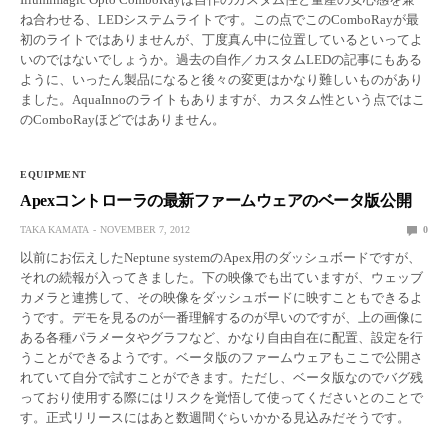
ね合わせる、LEDシステムライトです。この点でこのComboRayが最
初のライトではありませんが、丁度真ん中に位置しているといってよ
いのではないでしょうか。過去の自作／カスタムLEDの記事にもある
ように、いったん製品になると後々の変更はかなり難しいものがあり
ました。AquaInnoのライトもありますが、カスタム性という点ではこ
のComboRayほどではありません。
EQUIPMENT
Apexコントローラの最新ファームウェアのベータ版公開
TAKA KAMATA
NOVEMBER 7, 2012
0
以前にお伝えしたNeptune systemのApex用のダッシュボードですが、
それの続報が入ってきました。下の映像でも出ていますが、ウェッブ
カメラと連携して、その映像をダッシュボードに映すこともできるよ
うです。デモを見るのが一番理解するのが早いのですが、上の画像に
ある各種パラメータやグラフなど、かなり自由自在に配置、設定を行
うことができるようです。ベータ版のファームウェアもここで公開さ
れていて自分で試すことができます。ただし、ベータ版なのでバグ残
っており使用する際にはリスクを覚悟して使ってくださいとのことで
す。正式リリースにはあと数週間ぐらいかかる見込みだそうです。