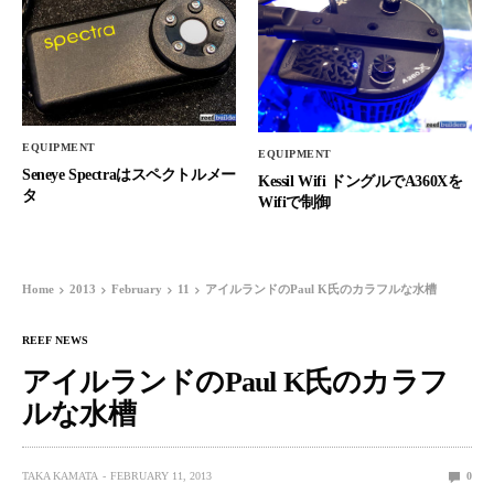
EQUIPMENT
EQUIPMENT
Seneye Spectraはスペクトルメー
Kessil Wifi ドングルでA360Xを
タ
Wifiで制御
Home
2013
February
11
アイルランドのPaul K氏のカラフルな水槽
REEF NEWS
アイルランドのPaul K氏のカラフ
ルな水槽
TAKA KAMATA
FEBRUARY 11, 2013
0