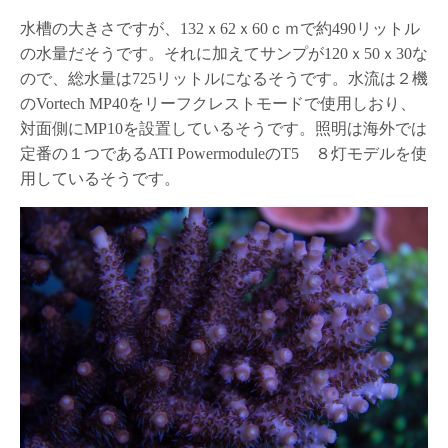
水槽の大きさですが、132ｘ62ｘ60ｃｍで約490リットル
の水量だそうです。それに加えてサンプが120ｘ50ｘ30な
ので、総水量は725リットルになるそうです。水流は２機
のVortech MP40をリーフクレストモードで使用しおり、
対面側にMP10を設置しているそうです。照明は海外では
定番の１つであるATI PowermoduleのT5 ８灯モデルを使
用しているそうです。