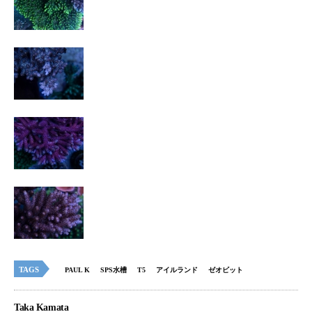
TAGS
PAUL K
SPS水槽
T5
アイルランド
ゼオビット
Taka Kamata