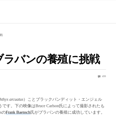
挑戦
in氏がブラバンの養殖に挑戦
499
hthys arcuatus
）ことブラックバンディット・エンジェル
。下の映像はBruce Carlson氏によって撮影されたも
esの
Frank Baensch
氏がブラバンの養殖に成功しています。