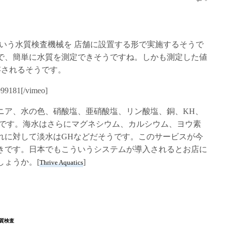
 Water Labという水質検査機械を 店舗に設置する形で実施するそうで
で、簡単に水質を測定できそうですね。しかも測定した値
トに保存されるそうです。
999181[/vimeo]
ニア、水の色、硝酸塩、亜硝酸塩、リン酸塩、銅、KH、
うです。海水はさらにマグネシウム、カルシウム、ヨウ素
れに対して淡水はGHなどだそうです。このサービスが今
きです。日本でもこういうシステムが導入されるとお店に
しょうか。[
]
Thrive Aquatics
質検査