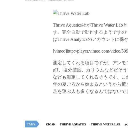
Thrive Aquatics社がThrive
す。完全自動で動作するようですの
はThrive Analyticsのアカウン
[vimeo]http://player.vimeo.com/video/59
測定してくれる項目ですが、アンモ
pH、塩分濃度、カリウムなどだそ
なども測定してくれるそうです。こ
年の夏ごろから始まるというから驚
足を運ぶ人も多くなるんではないで
TAGS
KIOSK
THRIVE AQUATICS
THRIVE WATER LAB
水