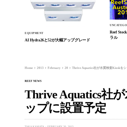
UNCATEGO
Reef 
EQUIPMENT
ラル
AI Hydra26と52が大幅アップグレード
Home
2013
February
20
Thrive Aquatics社が水質検査Kio
REEF NEWS
Thrive Aquatic
ップに設置予定
TAKA KAMATA
FEBRUARY 20, 2013