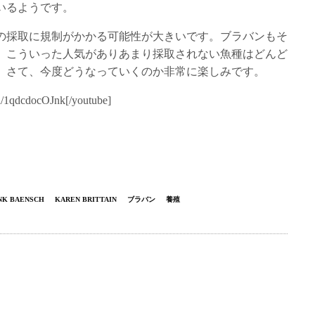
いるようです。
の採取に規制がかかる可能性が大きいです。ブラバンもそ
。こういった人気がありあまり採取されない魚種はどんど
。さて、今度どうなっていくのか非常に楽しみです。
d/1qdcdocOJnk[/youtube]
NK BAENSCH
KAREN BRITTAIN
ブラバン
養殖