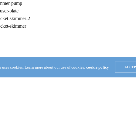
te uses cookies. Learn more about our use of cookies:
cookie policy
ACCEP
NEXT ARTICLE
Thrive Aquatics社が水質検査Kioskをショップに設置予定