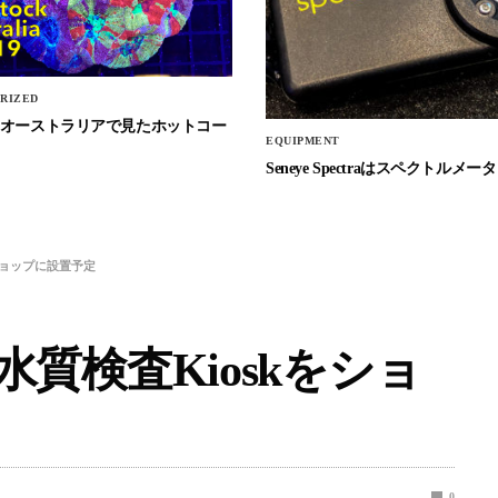
RIZED
Stockオーストラリアで見たホットコー
EQUIPMENT
Seneye Spectraはスペクトルメータ
skをショップに設置予定
s社が水質検査Kioskをショ
0