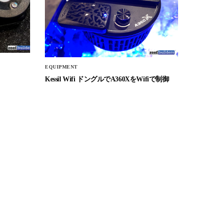
EQUIPMENT
Kessil Wifi ドングルでA360XをWifiで制御